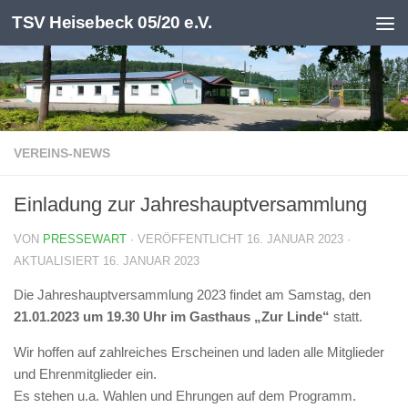
TSV Heisebeck 05/20 e.V.
Zum Inhalt springen
VEREINS-NEWS
Einladung zur Jahreshauptversammlung
VON
PRESSEWART
· VERÖFFENTLICHT
16. JANUAR 2023
·
AKTUALISIERT
16. JANUAR 2023
Die Jahreshauptversammlung 2023 findet am Samstag, den
21.01.2023 um 19.30 Uhr im Gasthaus „Zur Linde“
statt.
Wir hoffen auf zahlreiches Erscheinen und laden alle Mitglieder
und Ehrenmitglieder ein.
Es stehen u.a. Wahlen und Ehrungen auf dem Programm.